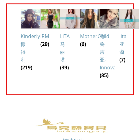
Kinderly
IRM
LITA
MotherChild
格
lita
慷
(29)
马
(6)
鲁
亚
得
丽
吉
裔
利
塔
亚-
(7)
(219)
(39)
Innova
(85)