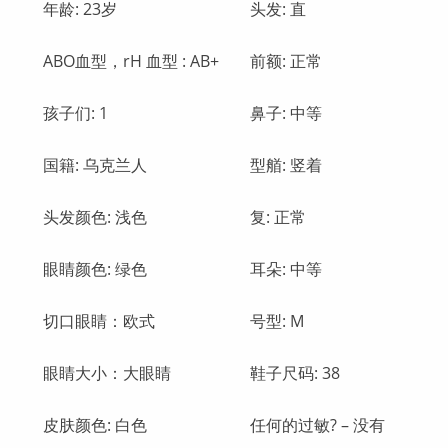
年龄: 23岁
头发: 直
ABO血型，rH 血型 : AВ+
前额: 正常
孩子们: 1
鼻子: 中等
国籍: 乌克兰人
型艏: 竖着
头发颜色: 浅色
复: 正常
眼睛颜色: 绿色
耳朵: 中等
切口眼睛：欧式
号型: M
眼睛大小：大眼睛
鞋子尺码: 38
皮肤颜色: 白色
任何的过敏? – 没有