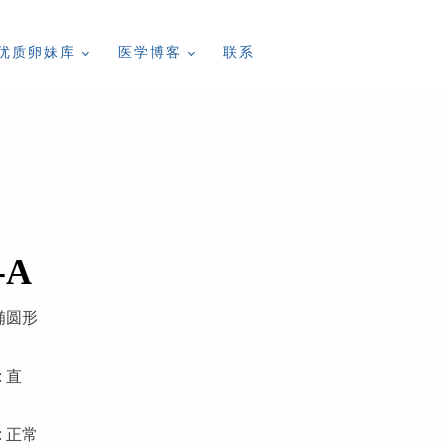
优质卵妹库
医学博客
联系
-A
 椭圆形
 直
: 正常