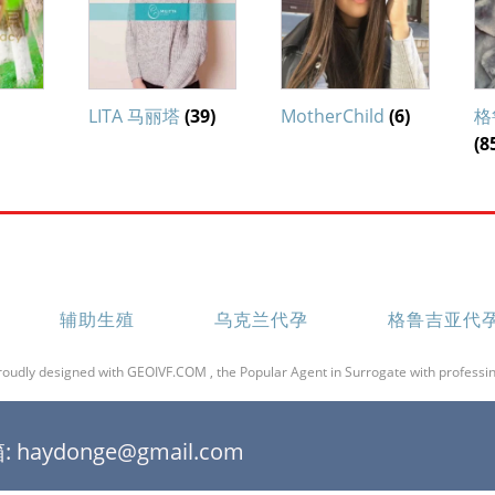
LITA 马丽塔
(39)
MotherChild
(6)
格
(8
辅助生殖
乌克兰代孕
格鲁吉亚代
roudly designed with GEOIVF.COM , the Popular Agent in Surrogate with professin
 haydonge@gmail.com