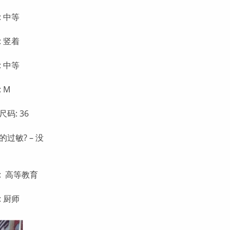
: 中等
: 竖着
: 中等
 M
码: 36
的过敏? – 没
: 高等教育
: 厨师