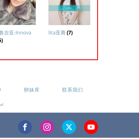
鲁吉亚-Innova
lita亚裔
(7)
5)
孕
卵妹库
联系我们
al