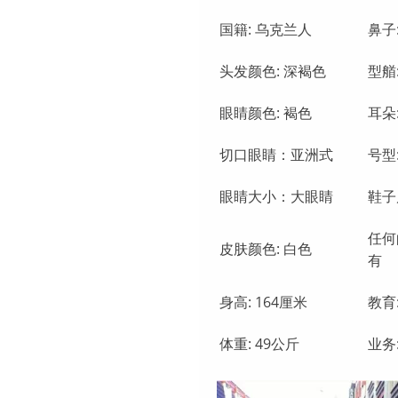
国籍: 乌克兰人
鼻子
头发颜色: 深褐色
型艏
眼睛颜色: 褐色
耳朵
切口眼睛：亚洲式
号型:
眼睛大小：大眼睛
鞋子尺
任何
皮肤颜色: 白色
有
身高: 164厘米
教育
体重: 49公斤
业务