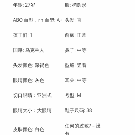
年龄: 27岁
脸: 椭圆形
ABO 血型，rh 血型: А+
头发: 直
孩子们: 1
前额: 正常
国籍: 乌克兰人
鼻子: 中等
头发颜色: 深褐色
型艏: 竖着
眼睛颜色: 灰色
耳朵: 中等
切口眼睛：亚洲式
号型: M
眼睛大小：大眼睛
鞋子尺码: 38
任何的过敏? – 没
皮肤颜色: 白色
有