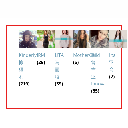
Kinderly
IRM
LITA
MotherChild
格
lita
慷
(29)
马
(6)
鲁
亚
得
丽
吉
裔
利
塔
亚-
(7)
(219)
(39)
Innova
(85)