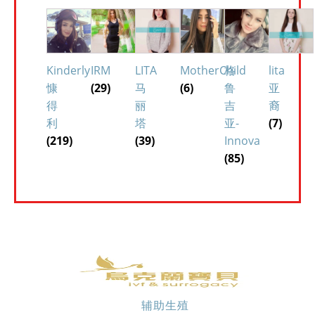
Kinderly
IRM
LITA
MotherChild
格
lita
慷
(29)
马
(6)
鲁
亚
得
丽
吉
裔
利
塔
亚-
(7)
(219)
(39)
Innova
(85)
辅助生殖