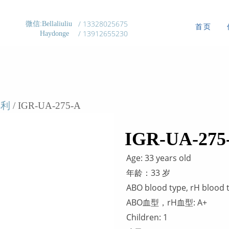
/ 13328025675
微信:Bellaliuliu
首页
/ 13912655230
Haydonge
得利
/ IGR-UA-275-A
IGR-UA-275
Age: 33 years old
年龄：33 岁
ABO blood type, rH blood 
ABO血型，rH血型: A+
Children: 1