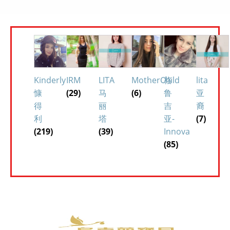
Kinderly
IRM
LITA
MotherChild
格
lita
慷
(29)
马
(6)
鲁
亚
得
丽
吉
裔
利
塔
亚-
(7)
(219)
(39)
Innova
(85)