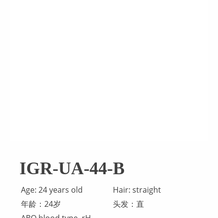
IGR-UA-44-B
Age: 24 years old
Hair: straight
年龄：24岁
头发：直