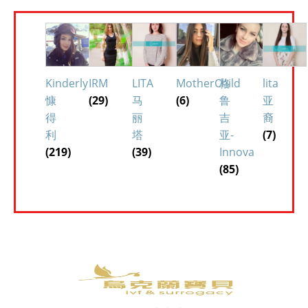
Kinderly
IRM
LITA
MotherChild
格
lita
慷
(29)
马
(6)
鲁
亚
得
丽
吉
裔
利
塔
亚-
(7)
(219)
(39)
Innova
(85)