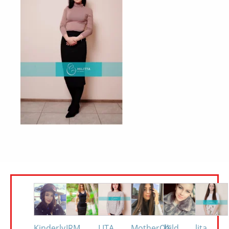
Kinderly
IRM
LITA
MotherChild
格
lita